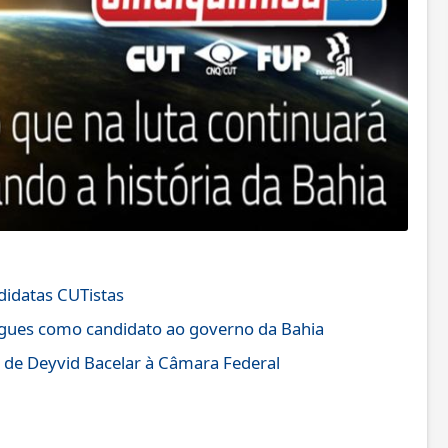
didatas CUTistas
igues como candidato ao governo da Bahia
 de Deyvid Bacelar à Câmara Federal