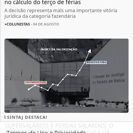
no cálculo do terço de férias
A decisão representa mais uma importante vitória
jurídica da categoria fazendária
+COLUNISTAS
- 04 DE AGOSTO
SINTAJ DESTACA!
SUPERSALÁRIOS E PERDAS SALARIAIS: O
CONTRASTE DA INJUSTIÇA NA CASA DA
Termos de Uso e Privacidade