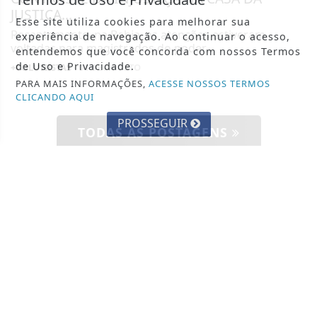
JUSTIÇA...
Esse site utiliza cookies para melhorar sua
Recentemente, na Bahia, as atenções estiveram
experiência de navegação. Ao continuar o acesso,
voltadas para magistrados do poder...
entendemos que você concorda com nossos Termos
de Uso e Privacidade.
+COLUNISTAS
- 04 DE AGOSTO
PARA MAIS INFORMAÇÕES,
ACESSE NOSSOS TERMOS
CLICANDO AQUI
PROSSEGUIR
TODAS AS POSTAGENS
SIGA
BLOG DO TRABALHADOR
NAS REDES SOCIAIS