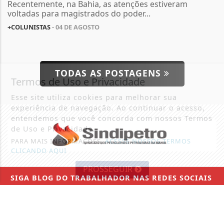
Recentemente, na Bahia, as atenções estiveram
voltadas para magistrados do poder...
+COLUNISTAS
- 04 DE AGOSTO
TODAS AS POSTAGENS
Termos de Uso e Privacidade
Esse site utiliza cookies para melhorar sua
experiência de navegação. Ao continuar o acesso,
entendemos que você concorda com nossos Termos
de Uso e Privacidade.
PARA MAIS INFORMAÇÕES,
ACESSE NOSSOS TERMOS
CLICANDO AQUI
PROSSEGUIR
SIGA
BLOG DO TRABALHADOR
NAS REDES SOCIAIS
NOTÍCIAS