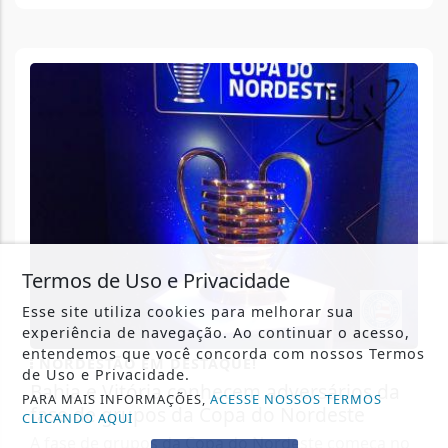
Termos de Uso e Privacidade
Esse site utiliza cookies para melhorar sua
experiência de navegação. Ao continuar o acesso,
entendemos que você concorda com nossos Termos
NORDESTÃO EM DESTAQUE!
de Uso e Privacidade.
Bahia e Vitória conhecem adversários da
PARA MAIS INFORMAÇÕES,
ACESSE NOSSOS TERMOS
fase de grupos da Copa do Nordeste
CLICANDO AQUI
A fase de grupos da Copa do Nordeste começa no