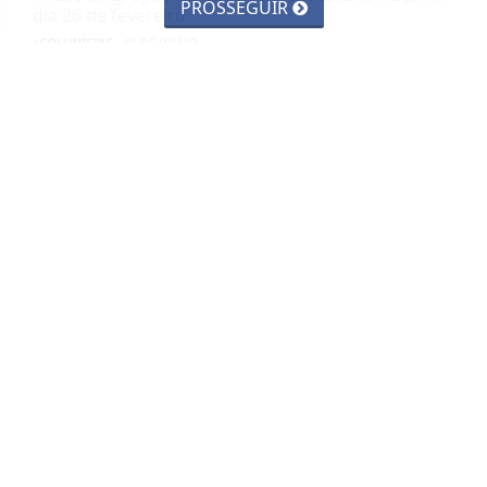
PROSSEGUIR
dia 26 de fevereiro
+COLUNISTAS
- 11 DE JULHO
TODAS AS POSTAGENS
SIGA
BLOG DO TRABALHADOR
NAS REDES SOCIAIS
NOTÍCIAS