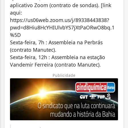
aplicativo Zoom (contrato de sondas). [link
aqui:
https://us06web.zoom.us/j/89338443838?
pwd=d8Hiu8HcYHIUlvbYS7jXtPaORwO8bq.1
%5D
Sexta-feira, 7h : Assembleia na Perbrás
(contrato Manutec).
Sexta-feira, 12h : Assembleia na estação
Vandemir Ferreira (contrato Manutec).
Publicidade