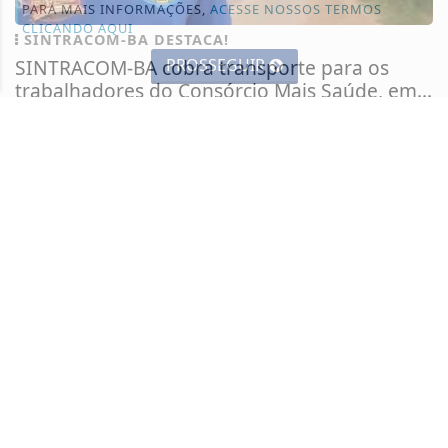
PARA MAIS INFORMAÇÕES,
ACESSE NOSSOS TERMOS
CLICANDO AQUI
SINTRACOM-BA DESTACA!
PROSSEGUIR
SINTRACOM-BA cobra transporte para os
trabalhadores do Consórcio Mais Saúde, em...
O presidente do SINTRACOM-BA Carlos Silva
denunciou as condições dos trabalhadores...
+COLUNISTAS
- 28 DE JULHO
TODAS AS POSTAGENS