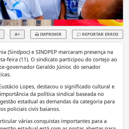
A+
IMPRIMIR
REPORTAR ERROS
Bahia (Sindpoc) e SINDPEP marcaram presença na
-feira (11). O sindicato participou do cortejo ao
ce-governador Geraldo Júnior, do senador
icas.
ustácio Lopes, destacou o significado cultural e
mportância da política sindical baseada no
à gestão estadual as demandas da categoria para
 policiais civis baianos.
ticular várias conquistas importantes para a
 gestão estadual está com as portas abertas para