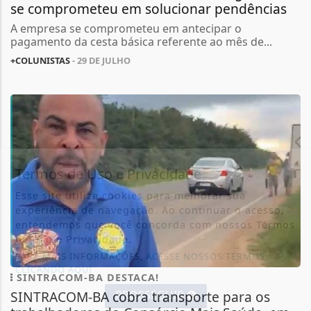
se comprometeu em solucionar pendências
A empresa se comprometeu em antecipar o
pagamento da cesta básica referente ao mês de...
+COLUNISTAS
- 29 DE JULHO
Termos de Uso e Privacidade
Esse site utiliza cookies para melhorar sua
experiência de navegação. Ao continuar o acesso,
entendemos que você concorda com nossos Termos
de Uso e Privacidade.
PARA MAIS INFORMAÇÕES,
ACESSE NOSSOS TERMOS
CLICANDO AQUI
SINTRACOM-BA DESTACA!
PROSSEGUIR
SINTRACOM-BA cobra transporte para os