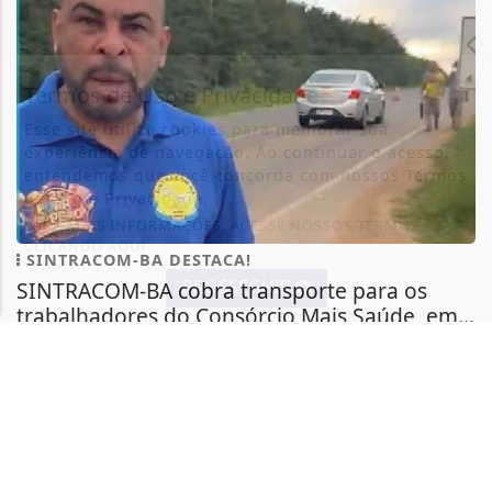
Termos de Uso e Privacidade
Esse site utiliza cookies para melhorar sua
experiência de navegação. Ao continuar o acesso,
entendemos que você concorda com nossos Termos
de Uso e Privacidade.
PARA MAIS INFORMAÇÕES,
ACESSE NOSSOS TERMOS
CLICANDO AQUI
SINTRACOM-BA DESTACA!
PROSSEGUIR
SINTRACOM-BA cobra transporte para os
trabalhadores do Consórcio Mais Saúde, em...
O presidente do SINTRACOM-BA Carlos Silva
denunciou as condições dos trabalhadores...
+COLUNISTAS
- 28 DE JULHO