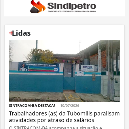
+
Lidas
SINTRACOM-BA DESTACA!
10/07/2026
Trabalhadores (as) da Tubomills paralisam
atividades por atraso de salários
O SINTRACOM-BA acompanha a situação e