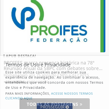
APUB DESTACA!
PROIFES marca presença histórica na 78ª
Termos de Uso e Privacidade
Reunião Anual da SBPC com debates sobre...
Esse site utiliza cookies para melhorar sua
Homenagem aos 75 anos do CNPq e da CAPES
experiência de navegação. Ao continuar o acesso,
+COLUNISTAS
- 05 DE AGOSTO
entendemos que você concorda com nossos Termos
de Uso e Privacidade.
PARA MAIS INFORMAÇÕES,
ACESSE NOSSOS TERMOS
CLICANDO AQUI
TODAS AS POSTAGENS
PROSSEGUIR