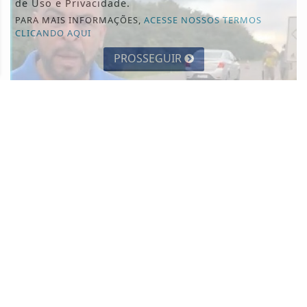
de Uso e Privacidade.
PARA MAIS INFORMAÇÕES,
ACESSE NOSSOS TERMOS
CLICANDO AQUI
PROSSEGUIR
SINTRACOM-BA DESTACA!
SINTRACOM-BA cobra transporte para os
trabalhadores do Consórcio Mais Saúde, em...
O presidente do SINTRACOM-BA Carlos Silva
denunciou as condições dos trabalhadores...
+COLUNISTAS
- 28 DE JULHO