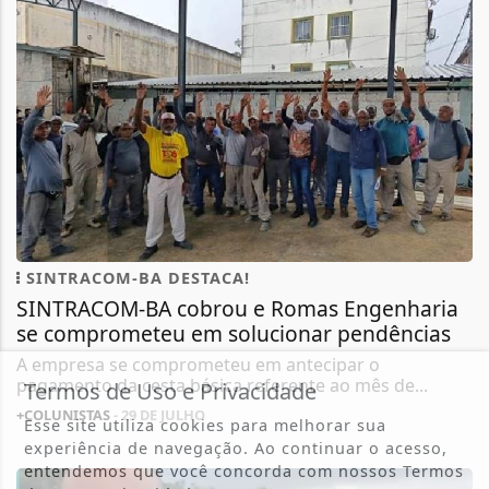
SINTRACOM-BA DESTACA!
SINTRACOM-BA cobrou e Romas Engenharia
se comprometeu em solucionar pendências
A empresa se comprometeu em antecipar o
pagamento da cesta básica referente ao mês de...
Termos de Uso e Privacidade
+COLUNISTAS
- 29 DE JULHO
Esse site utiliza cookies para melhorar sua
experiência de navegação. Ao continuar o acesso,
entendemos que você concorda com nossos Termos