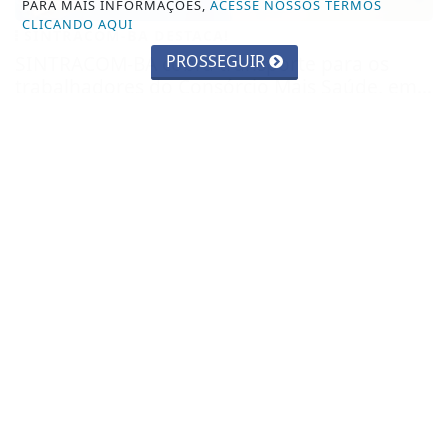
PARA MAIS INFORMAÇÕES,
ACESSE NOSSOS TERMOS
CLICANDO AQUI
SINTRACOM-BA DESTACA!
PROSSEGUIR
SINTRACOM-BA cobra transporte para os
trabalhadores do Consórcio Mais Saúde, em...
O presidente do SINTRACOM-BA Carlos Silva
denunciou as condições dos trabalhadores...
+COLUNISTAS
- 28 DE JULHO
TODAS AS POSTAGENS