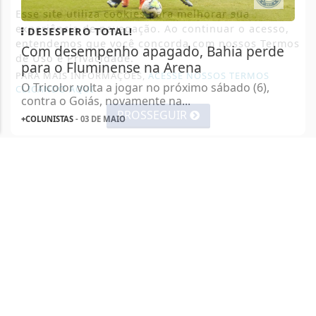
Esse site utiliza cookies para melhorar sua
experiência de navegação. Ao continuar o acesso,
DESESPERO TOTAL!
entendemos que você concorda com nossos Termos
Com desempenho apagado, Bahia perde
de Uso e Privacidade.
para o Fluminense na Arena
PARA MAIS INFORMAÇÕES,
ACESSE NOSSOS TERMOS
O Tricolor volta a jogar no próximo sábado (6),
CLICANDO AQUI
contra o Goiás, novamente na...
PROSSEGUIR
+COLUNISTAS
- 03 DE MAIO
TODAS AS POSTAGENS