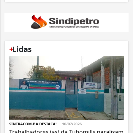
+
Lidas
SINTRACOM-BA DESTACA!
10/07/2026
Trabalhadores (as) da Tubomills paralisam