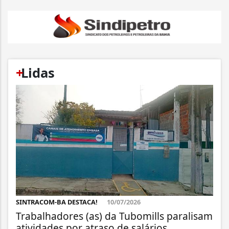
+
Lidas
SINTRACOM-BA DESTACA!
10/07/2026
Trabalhadores (as) da Tubomills paralisam
atividades por atraso de salários