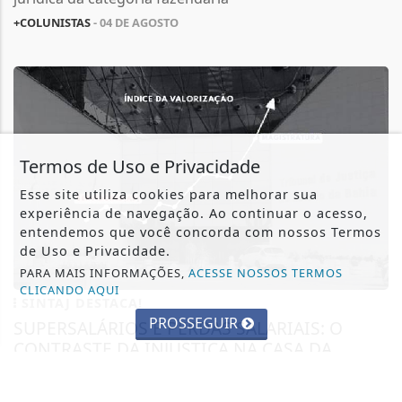
+COLUNISTAS
- 04 DE AGOSTO
Termos de Uso e Privacidade
Esse site utiliza cookies para melhorar sua
experiência de navegação. Ao continuar o acesso,
entendemos que você concorda com nossos Termos
de Uso e Privacidade.
PARA MAIS INFORMAÇÕES,
ACESSE NOSSOS TERMOS
CLICANDO AQUI
SINTAJ DESTACA!
PROSSEGUIR
SUPERSALÁRIOS E PERDAS SALARIAIS: O
CONTRASTE DA INJUSTIÇA NA CASA DA
JUSTIÇA...
Recentemente, na Bahia, as atenções estiveram