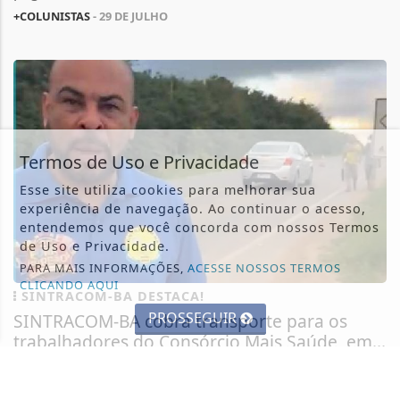
+COLUNISTAS
- 29 DE JULHO
Termos de Uso e Privacidade
Esse site utiliza cookies para melhorar sua
experiência de navegação. Ao continuar o acesso,
entendemos que você concorda com nossos Termos
de Uso e Privacidade.
PARA MAIS INFORMAÇÕES,
ACESSE NOSSOS TERMOS
CLICANDO AQUI
SINTRACOM-BA DESTACA!
PROSSEGUIR
SINTRACOM-BA cobra transporte para os
trabalhadores do Consórcio Mais Saúde, em...
O presidente do SINTRACOM-BA Carlos Silva
denunciou as condições dos trabalhadores...