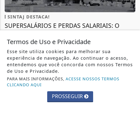
SINTAJ DESTACA!
SUPERSALÁRIOS E PERDAS SALARIAIS: O
CONTRASTE DA INJUSTIÇA NA CASA DA
JUSTIÇA...
Termos de Uso e Privacidade
Recentemente, na Bahia, as atenções estiveram
Esse site utiliza cookies para melhorar sua
voltadas para magistrados do poder...
experiência de navegação. Ao continuar o acesso,
+COLUNISTAS
- 04 DE AGOSTO
entendemos que você concorda com nossos Termos
de Uso e Privacidade.
PARA MAIS INFORMAÇÕES,
ACESSE NOSSOS TERMOS
CLICANDO AQUI
TODAS AS POSTAGENS
PROSSEGUIR