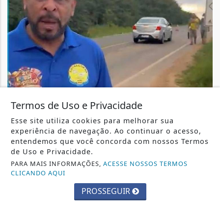
SINTRACOM-BA DESTACA!
Termos de Uso e Privacidade
SINTRACOM-BA cobra transporte para os
Esse site utiliza cookies para melhorar sua
trabalhadores do Consórcio Mais Saúde, em...
experiência de navegação. Ao continuar o acesso,
O presidente do SINTRACOM-BA Carlos Silva
entendemos que você concorda com nossos Termos
denunciou as condições dos trabalhadores...
de Uso e Privacidade.
PARA MAIS INFORMAÇÕES,
ACESSE NOSSOS TERMOS
+COLUNISTAS
- 28 DE JULHO
CLICANDO AQUI
PROSSEGUIR
TODAS AS POSTAGENS