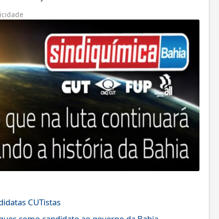
icidade
didatas CUTistas
igues como candidato ao governo da Bahia