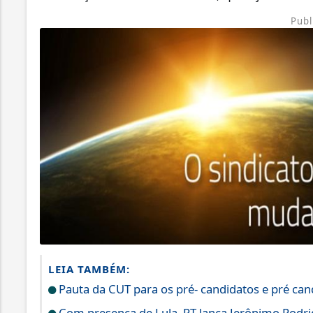
Publ
LEIA TAMBÉM:
Pauta da CUT para os pré- candidatos e pré can
Com presença de Lula, PT lança Jerônimo Rodr