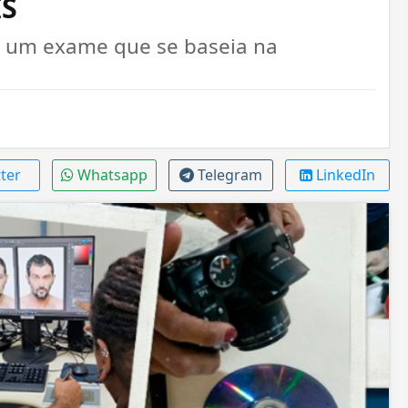
IS
 é um exame que se baseia na
ter
Whatsapp
Telegram
LinkedIn