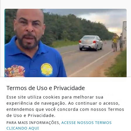
SINTRACOM-BA DESTACA!
Termos de Uso e Privacidade
SINTRACOM-BA cobra transporte para os
Esse site utiliza cookies para melhorar sua
trabalhadores do Consórcio Mais Saúde, em...
experiência de navegação. Ao continuar o acesso,
O presidente do SINTRACOM-BA Carlos Silva
entendemos que você concorda com nossos Termos
denunciou as condições dos trabalhadores...
de Uso e Privacidade.
PARA MAIS INFORMAÇÕES,
ACESSE NOSSOS TERMOS
+COLUNISTAS
- 28 DE JULHO
CLICANDO AQUI