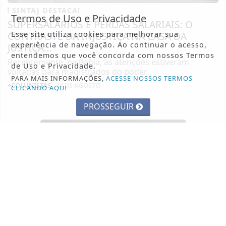
SINTAJ DESTACA!
Termos de Uso e Privacidade
SUPERSALÁRIOS E PERDAS SALARIAIS: O
CONTRASTE DA INJUSTIÇA NA CASA DA
Esse site utiliza cookies para melhorar sua
experiência de navegação. Ao continuar o acesso,
JUSTIÇA...
entendemos que você concorda com nossos Termos
Recentemente, na Bahia, as atenções estiveram
de Uso e Privacidade.
voltadas para magistrados do poder...
PARA MAIS INFORMAÇÕES,
ACESSE NOSSOS TERMOS
+COLUNISTAS
- 04 DE AGOSTO
CLICANDO AQUI
PROSSEGUIR
TODAS AS POSTAGENS