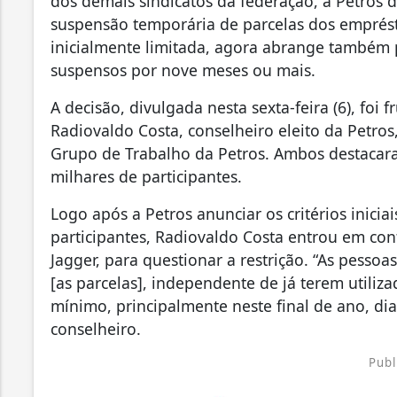
dos demais sindicatos da federação, a Petros d
suspensão temporária de parcelas dos emprés
inicialmente limitada, agora abrange também p
suspensos por nove meses ou mais.
A decisão, divulgada nesta sexta-feira (6), foi
Radiovaldo Costa, conselheiro eleito da Petros
Grupo de Trabalho da Petros. Ambos destacaram
milhares de participantes.
Logo após a Petros anunciar os critérios inicia
participantes, Radiovaldo Costa entrou em co
Jagger, para questionar a restrição. “As pesso
[as parcelas], independente de já terem utilizad
mínimo, principalmente neste final de ano, dia
conselheiro.
Publ